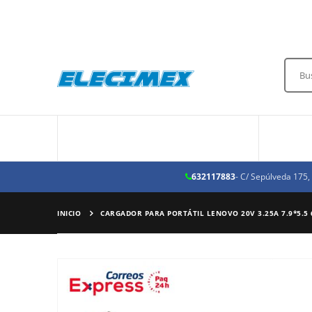
TODAS LAS CATEGORÍAS
632117883
- C/ Sepúlveda 175
INICIO
CARGADOR PARA PORTÁTIL LENOVO 20V 3.25A 7.9*5.5
Saltar
al
final