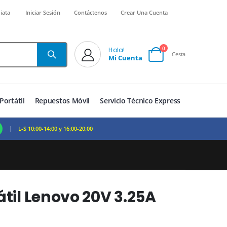
iata
Iniciar Sesión
Contáctenos
Crear Una Cuenta
artículos
0
Hola!
Cesta
Mi Cuenta
Cart
Portátil
Repuestos Móvil
Servicio Técnico Express
|
L-S 10:00-14:00 y 16:00-20:00
til Lenovo 20V 3.25A