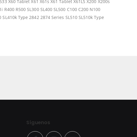
533 X60 Tablet X61 X61s X61 Tablet X61LS X200 X200s
1i R400 R500 SL300 SL400 SL500 C100 C200 N100
0 SL410k Type 2842 2874 Series SL510 SL510k Type
Síguenos