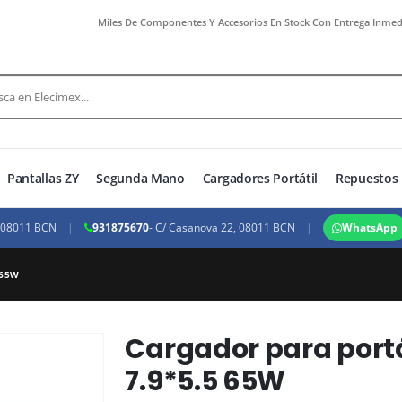
Miles De Componentes Y Accesorios En Stock Con Entrega Inmed
Pantallas ZY
Segunda Mano
Cargadores Portátil
Repuestos 
, 08011 BCN
|
931875670
- C/ Casanova 22, 08011 BCN
|
WhatsApp
 65W
Cargador para portá
7.9*5.5 65W