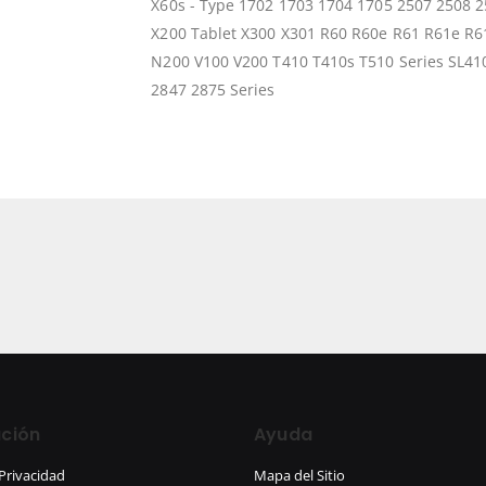
X60s - Type 1702 1703 1704 1705 2507 2508 2
X200 Tablet X300 X301 R60 R60e R61 R61e R6
N200 V100 V200 T410 T410s T510 Series SL41
2847 2875 Series
ción
Ayuda
 Privacidad
Mapa del Sitio