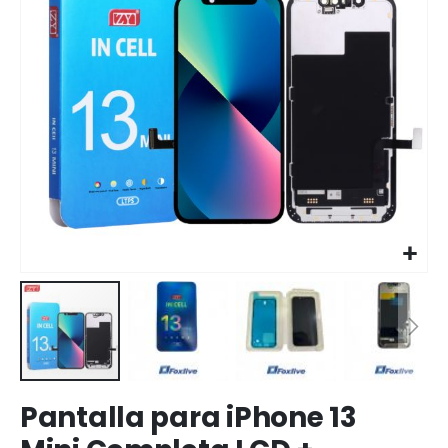
imágenes
Saltar
Pantalla para iPhone 13
al
comienzo