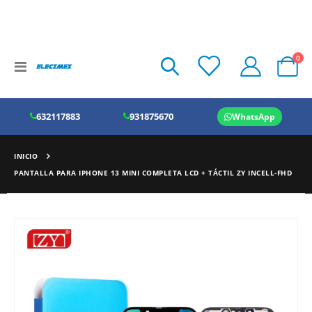
art
0
Toggle
Cart
Nav
632117883
931875670
WhatsApp
INICIO
PANTALLA PARA IPHONE 13 MINI COMPLETA LCD + TÁCTIL ZY INCELL-FHD
Saltar
al
final
de
la
galería
de