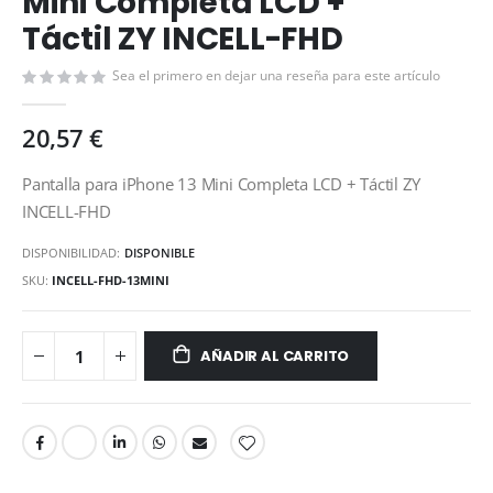
Mini Completa LCD +
de
Táctil ZY INCELL-FHD
la
galería
de
Sea el primero en dejar una reseña para este artículo
imágenes
20,57 €
Pantalla para iPhone 13 Mini Completa LCD + Táctil ZY
INCELL-FHD
DISPONIBILIDAD:
DISPONIBLE
SKU
INCELL-FHD-13MINI
AÑADIR AL CARRITO