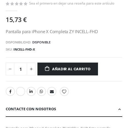
la
Sea el primero en dejar una reseña para este artículo
galería
de
15,73 €
imágenes
Pantalla para iPhone X Completa ZY INCELL-FHD
DISPONIBILIDAD:
DISPONIBLE
SKU
INCELL-FHD-X
AÑADIR AL CARRITO
CONTACTE CON NOSOTROS