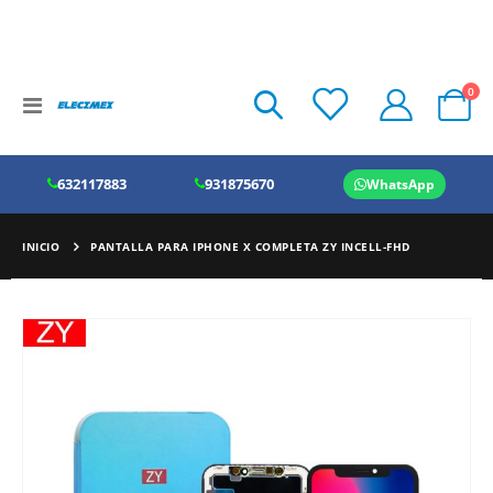
art
0
Toggle
Cart
Nav
632117883
931875670
WhatsApp
INICIO
PANTALLA PARA IPHONE X COMPLETA ZY INCELL-FHD
Saltar
al
final
de
la
galería
de
imágenes