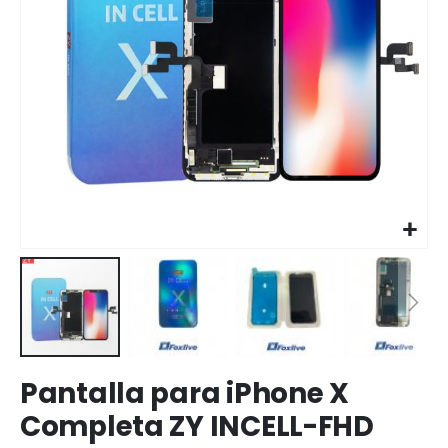
Saltar
Pantalla para iPhone X
al
comienzo
Completa ZY INCELL-FHD
de